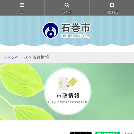
メニュ－
さがす
閲覧補助
トップページ
> 市政情報
市
政
情
報