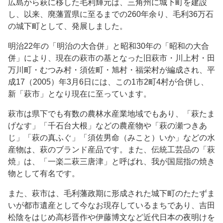
広島から萩に移した毛利輝元は、三角州に城下町を建設
し、以来、廃藩置県に至るまでの260年余り、毛利36万石
の城下町として、発展しました。
明治22年の「明治の大合併」と昭和30年の「昭和の大合
併」により、現在の萩市の基となった旧萩市・川上村・田
万川町・むつみ村・須佐町・旭村・福栄村が編成され、平
成17（2005）年3月6日には、この1市2町4村が合併し、
新「萩市」となり現在に至っています。
萩市は県下でも有数の農林水産業地域でもあり、「萩たま
げなす」「千石台大根」などの農産物や「萩の瀬つきあ
じ」「萩の真ふぐ」「須佐男命（みこと）いか」などの水
産物は、萩のブランド産品です。また、伝統工芸品の「萩
焼」は、「一楽二萩三唐津」と呼ばれ、我が国屈指の焼き
物として有名です。
また、萩市は、毛利藩政期に形成された城下町のたたずま
いが都市遺産として今なお現存しているまちであり、吉田
松陰をはじめ高杉晋作や伊藤博文など近代日本の夜明けを