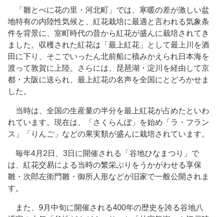
「雛とべに花の里・河北町」では、寒暖の差が激しい盆
地特有の内陸性気候と、紅花栽培に最適と言われる気象条
件を背景に、室町時代の昔から紅花が盛んに栽培されてき
ました。収穫された紅花は「最上紅花」として最上川を酒
田に下り、そこでいったん北前船に積みかえられ日本海を
渡って敦賀に上陸。さらには、琵琶湖・淀川を経由して京
都・大阪に送られ、最上紅花の名声を全国にとどろかせま
した。
当時は、全国の生産量の半分を最上紅花が占めたといわ
れています。現在は、「さくらんぼ」を始め「ラ・フラン
ス」「りんご」などの果実類が盛んに栽培されています。
毎年4月2日、3日に開催される「谷地ひなまつり」で
は、紅花交易による当時の繁栄ぶりをうかがわせる享保
雛・次郎左衛門雛・御所人形などが旧家で一般公開されま
す。
また、9月中旬に開催される400年の歴史を誇る谷地八