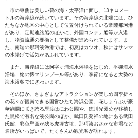
市の東側は美しい碧の海・太平洋に面し、13キロメー
トルの海岸線が続いています。その海岸線の北端には、ひ
たちなか地区の中心として位置付けられている常陸那珂港
があり、定期連絡船のほかに、外国コンテナ船等が入港
し、物資流通の要衝として整備が進められています。ま
た、南端の那珂湊漁港では、初夏はカツオ、秋にはサンマ
の水揚げで活気があふれています。
また、海岸線には阿字ヶ浦海水浴場をはじめ、平磯海水
浴場、姥の懐マリンプール等があり、季節になると大勢の
海水浴客でにぎわいます。
そのほか、さまざまなアトラクションが楽しめ四季折々
の花々が観賞できる国営ひたち海浜公園、花しょうぶが豪
華絢爛に咲き誇る馬渡はにわ公園や、徳川光圀公が移植し
た黒松で有名な湊公園のほか、武田氏発祥の地にある武田
氏館、彩色壁画が残る虎塚古墳、那珂湊おさかな市場など
名所がいっぱいで、たくさんの観光客が訪れます。