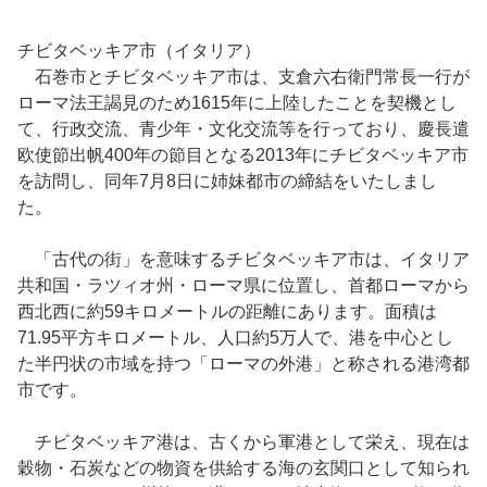
チビタベッキア市（イタリア）
石巻市とチビタベッキア市は、支倉六右衛門常長一行が
ローマ法王謁見のため1615年に上陸したことを契機とし
て、行政交流、青少年・文化交流等を行っており、慶長遣
欧使節出帆400年の節目となる2013年にチビタベッキア市
を訪問し、同年7月8日に姉妹都市の締結をいたしまし
た。
「古代の街」を意味するチビタベッキア市は、イタリア
共和国・ラツィオ州・ローマ県に位置し、首都ローマから
西北西に約59キロメートルの距離にあります。面積は
71.95平方キロメートル、人口約5万人で、港を中心とし
た半円状の市域を持つ「ローマの外港」と称される港湾都
市です。
チビタベッキア港は、古くから軍港として栄え、現在は
穀物・石炭などの物資を供給する海の玄関口として知られ