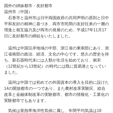
国外の姉妹都市・友好都市
温州市（中国）
石巻市と温州市は日中両国政府の共同声明の原則と日中
平和友好の精神に基づき、両市市民間の友好往来の一層の
増進と相互協力及び両市の発展のため、平成17年11月17
日に友好都市の締結をいたしました。
温州は中国沿岸地域の中部、浙江省の東南部にあり、浙
江省南部の政治、経済、文化の中心です。悠久の歴史を持
ち、新石器時代末には人類が生活を始めており、南宋
（12世紀から13世紀）の時代には既に貿易港となってい
ました。
温州は中国では初めての外国資本の導入を目的に設けた
14の開放都市の一つであり、また農村改革実験区、総合
改革と金融体制改革の実験都市、都市の情報化・工業化の
実験都市でもあります。
気候は亜熱帯海洋性気候に属し、年間平均気温は18