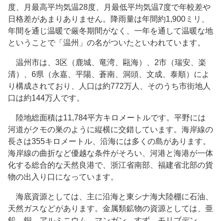
度、月最高平均気温28度、月最低平均気温7度で年較差や
日格差があまりありません。降雨量は年間約1,900ミリ、
年間を通じ温暖で厳冬期間がなく、一年を通して温暖な地
ということで「温州」の名がついたといわれています。
温州市は、3区（鹿城、竜湾、甌海）、2市（瑞安、楽
清）、6県（永嘉、平陽、蒼南、洞頭、文成、泰順）によ
り構成されており、人口は約772万人、そのうち市街地人
口は約144万人です。
陸地総面積は11,784平方キロメートルです。平野には
河道がクモの巣のように縦横に交錯しています。海岸線の
長さは355キロメートル、沿海には多くの島があります。
海岸線の曲折など優越な条件がそろい、河港と海港が一体
化する総合的な天然良港で、浙江省南部、福建省北部の貨
物の出入り口になっています。
海底資源としては、主に沿海と東シナ海大陸棚に石油、
天然ガスなどがあります。金属類鉱物の資源としては、亜
鉛、銅、アルミニウム、マンガン、すず、モリブデン、