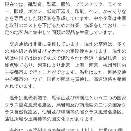
現在では、靴製造、製革、服飾、プラスチック、ライタ
ー、眼鏡、ボタン、低電圧器具、印刷、ペン、かみそりな
どを専門とした経済圏を形成しています。中小企業は生産
と取引のコストを下げるために分業、協業をしており、一
定の地区内に集中して同類の製品を生産しています。
交通通信は非常に発達しています。温州の空港は、多く
の国内線と香港及びマカオへの定期便もあります。温州の
駅は中国では始めて株式で建設された鉄道「金温鉄道」の
終点駅であり、列車により北京、上海、南京、杭州等国内
主要都市まで行くことができます。温州はまた、道路交通
中心都市の一つで、国道が南北を貫通し、高速道路も整備
されています。
温州は風光明媚で、雁蕩山及び楠渓江という二つの国家
クラス重点風景名勝区、烏岩嶺及び南鹿島の二つの国家ク
ラス自然保護区、仙岩及び瑶渓等の省クラス風景名勝区、
蒲壮所城や玉海楼等の国文化財があります。
海外にいる温州出身の華僑は30万人以上、世界60カ国