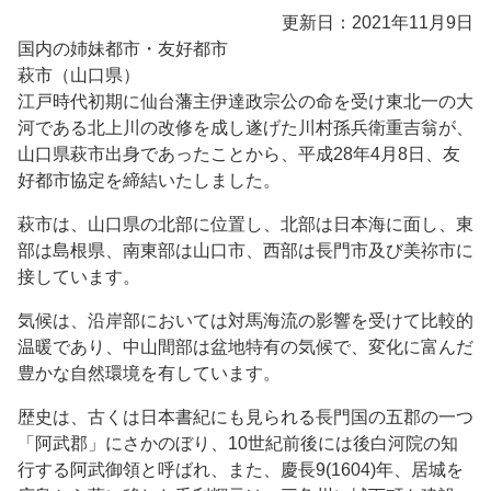
更新日：2021年11月9日
国内の姉妹都市・友好都市
萩市（山口県）
江戸時代初期に仙台藩主伊達政宗公の命を受け東北一の大
河である北上川の改修を成し遂げた川村孫兵衛重吉翁が、
山口県萩市出身であったことから、平成28年4月8日、友
好都市協定を締結いたしました。
萩市は、山口県の北部に位置し、北部は日本海に面し、東
部は島根県、南東部は山口市、西部は長門市及び美祢市に
接しています。
気候は、沿岸部においては対馬海流の影響を受けて比較的
温暖であり、中山間部は盆地特有の気候で、変化に富んだ
豊かな自然環境を有しています。
歴史は、古くは日本書紀にも見られる長門国の五郡の一つ
「阿武郡」にさかのぼり、10世紀前後には後白河院の知
行する阿武御領と呼ばれ、また、慶長9(1604)年、居城を