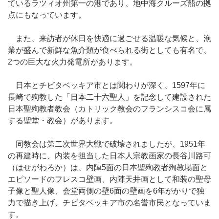
ているラツィオ州第一の港であり、地中海クルーズ船の拠
点にもなっています。
また、来訪者が休日を快適に過ごせる温暖な気候と、漁
業が盛んで新鮮な魚介類が食べられる街としても有名で、
2つの巨大な火力発電所があります。
日本とチビタベッキア市とは関わりが深く、1597年に
長崎で殉教した「日本二十六聖人」を記念して建設された
日本聖殉教者教会（カトリック教会のフランシスコ会に属
する聖堂・教会）があります。
同教会は第二次世界大戦で破壊されましたが、1951年
の再建時に、内装を担当した日本人宗教画家の長谷川路可
（はせがわろか）は、内陣5面の日本聖殉教者殉教場面と
エピソードのフレスコ壁画、内陣天井画として和装の聖母
子像と聖人像、会堂両側の壁6面の壁画を6年がかりで独
力で描き上げ、チビタベッキア市の名誉市民となっていま
す。