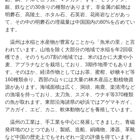
銀、鉄などの30余りの種類があります。非金属の鉱物は
明礬石、高陵土、ホタル石、石英岩、花崗岩などがあっ
て、その中の明礬石の埋蔵量は中国国内の80%を占めてい
ます。
温州は水稲と水産物が豊富なことから「魚米の里」と言
われています。山地を除く大部分の地域で水稲を年2回収
穫でき、そのうちの7割の地域では、米のほかに大麦や小
麦、アブラナなどを栽培しており、3期作地帯でもありま
す。そのほか、経済作物としてはお茶、蜜柑、砂糖キビ等
160種類余り、西部の山々には大量の林木産品と動植物資
源があります。海域面積は広く、洞頭、南鹿、楽清湾など
の漁場を持っており、太刀魚、スズキ、ウナギ等370種類
の魚が取れます。東部沿海諸県の砂浜ではアゲマキガイ、
アカガイ、エビ、カニ、軟体動物などを養殖しています。
温州の工業は、手工業を中心に発展してきました。青磁
発祥地のひとつであり、製紙、造船、絹織物、漆器、革靴
など中国の歴史上でもそれぞれ一定の評価を得ています。