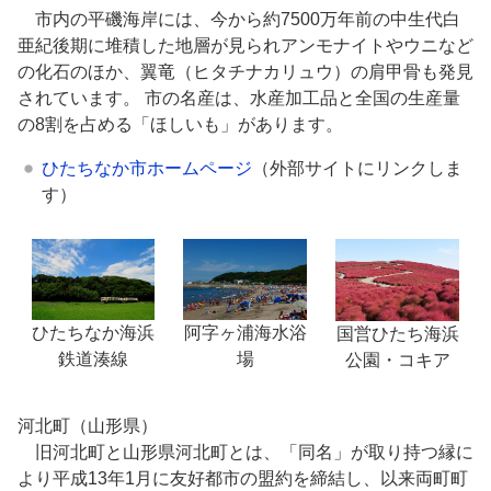
市内の平磯海岸には、今から約7500万年前の中生代白
亜紀後期に堆積した地層が見られアンモナイトやウニなど
の化石のほか、翼竜（ヒタチナカリュウ）の肩甲骨も発見
されています。 市の名産は、水産加工品と全国の生産量
の8割を占める「ほしいも」があります。
ひたちなか市ホームページ
（外部サイトにリンクしま
す）
阿字ヶ浦海水浴
ひたちなか海浜
国営ひたち海浜
場
鉄道湊線
公園・コキア
河北町（山形県）
旧河北町と山形県河北町とは、「同名」が取り持つ縁に
より平成13年1月に友好都市の盟約を締結し、以来両町町