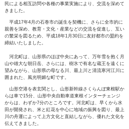
民による相互訪問や各種の事業実施により、交流を深めて
きました。
平成17年4月の石巻市の誕生を契機に、さらに全市的に
親善を深め、教育・文化・産業などの交流を促進し、互い
の繁栄を図るため、平成18年1月30日に友好都市の盟約を
締結いたしました。
河北町は、山形県のほぼ中央にあって、万年雪を抱く月
山や雄大な朝日岳、さらには、樹氷で有名な蔵王を遠くに
望みながら、山形県の母なる川、最上川と清流寒河江川に
囲まれた、風光明媚な町です。
山形空港を表玄関とし、山形新幹線さくらんぼ東根駅か
らは車で15分、山形中央自動車道東根インターチェンジ
からは、わずか7分のところです。河北町は、早くから水
田が開発され、米と紅花を中心に地域の振興を図り、最上
川の舟運によって上方文化と直結しながら、優れた文化を
伝えてきました。