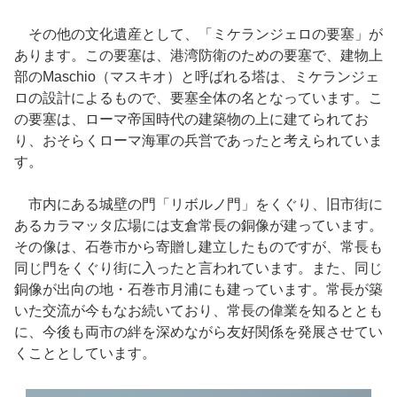
その他の文化遺産として、「ミケランジェロの要塞」が
あります。この要塞は、港湾防衛のための要塞で、建物上
部のMaschio（マスキオ）と呼ばれる塔は、ミケランジェ
ロの設計によるもので、要塞全体の名となっています。こ
の要塞は、ローマ帝国時代の建築物の上に建てられてお
り、おそらくローマ海軍の兵営であったと考えられていま
す。
市内にある城壁の門「リボルノ門」をくぐり、旧市街に
あるカラマッタ広場には支倉常長の銅像が建っています。
その像は、石巻市から寄贈し建立したものですが、常長も
同じ門をくぐり街に入ったと言われています。また、同じ
銅像が出向の地・石巻市月浦にも建っています。常長が築
いた交流が今もなお続いており、常長の偉業を知るととも
に、今後も両市の絆を深めながら友好関係を発展させてい
くこととしています。