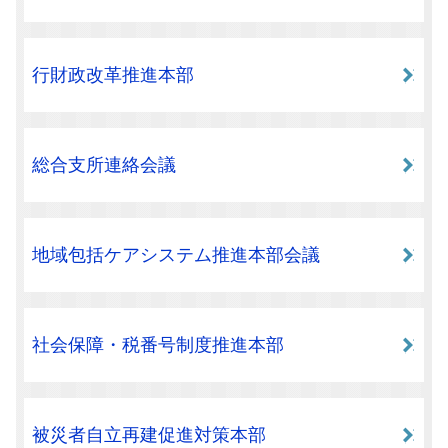
行財政改革推進本部
総合支所連絡会議
地域包括ケアシステム推進本部会議
社会保障・税番号制度推進本部
被災者自立再建促進対策本部