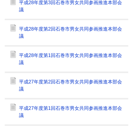
平成28年度第3回石巻市男女共同参画推進本部会
議
平成28年度第2回石巻市男女共同参画推進本部会
議
平成28年度第1回石巻市男女共同参画推進本部会
議
平成27年度第2回石巻市男女共同参画推進本部会
議
平成27年度第1回石巻市男女共同参画推進本部会
議