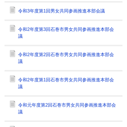
令和3年度第1回男女共同参画推進本部会議
令和2年度第3回石巻市男女共同参画推進本部会
議
令和2年度第2回石巻市男女共同参画推進本部会
議
令和2年度第1回石巻市男女共同参画推進本部会
議
令和元年度第2回石巻市男女共同参画推進本部会
議