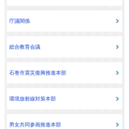
庁議関係
総合教育会議
石巻市震災復興推進本部
環境放射線対策本部
男女共同参画推進本部