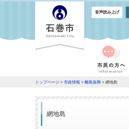
音声読み上げ
トップページ
>
市政情報
>
離島振興
> 網地島
網地島