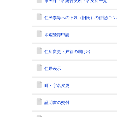
市民課・各総合支所・各支所一覧
住民票等への旧姓（旧氏）の併記につ
印鑑登録申請
住所変更・戸籍の届け出
住居表示
町・字名変更
証明書の交付