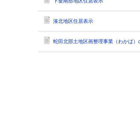
下釜南部地区住居表示
湊北地区住居表示
蛇田北部土地区画整理事業（わかば）