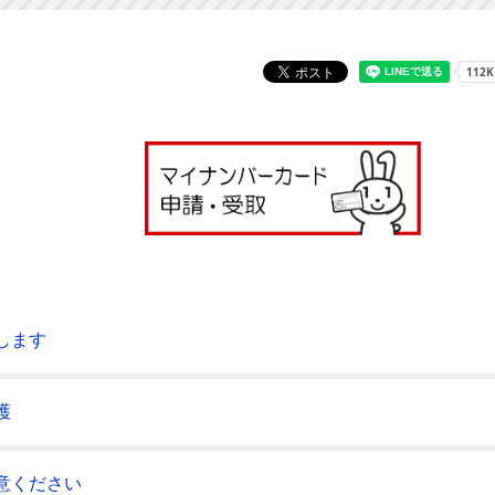
します
護
意ください