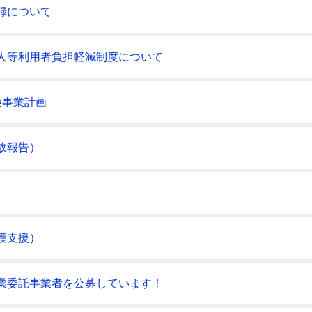
録について
人等利用者負担軽減制度について
険事業計画
故報告）
護支援）
業委託事業者を公募しています！