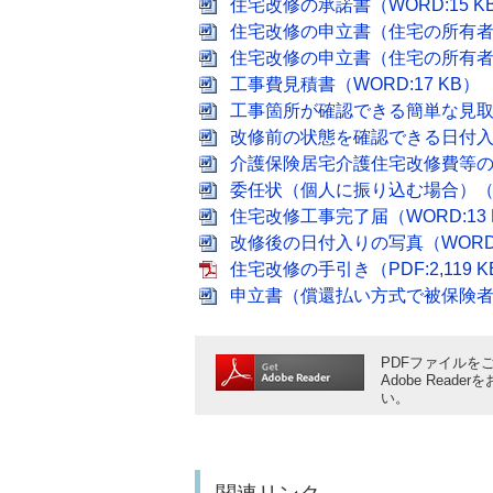
住宅改修の承諾書（WORD:15 K
住宅改修の申立書（住宅の所有者
住宅改修の申立書（住宅の所有者
工事費見積書（WORD:17 KB）
工事箇所が確認できる簡単な見取り図
改修前の状態を確認できる日付入りの
介護保険居宅介護住宅改修費等の受
委任状（個人に振り込む場合）（WO
住宅改修工事完了届（WORD:13 
改修後の日付入りの写真（WORD:
住宅改修の手引き（PDF:2,119 K
申立書（償還払い方式で被保険者が
PDFファイルをご
Adobe Rea
い。