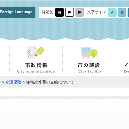
Foreign Language
背景色
文字サイズ
方
>
介護保険
> 住宅改修費の支給について