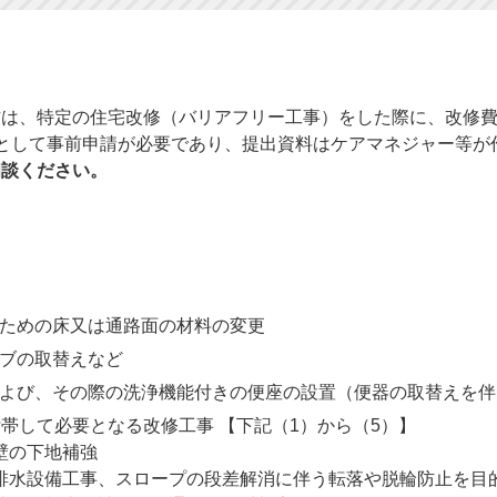
は、特定の住宅改修（バリアフリー工事）をした際に、改修費用
として事前申請が必要であり、提出資料はケアマネジャー等が
相談ください。
ための床又は通路面の材料の変更
ブの取替えなど
よび、その際の洗浄機能付きの便座の設置（便器の取替えを伴
帯して必要となる改修工事 【下記（1）から（5）】
壁の下地補強
排水設備工事、スロープの段差解消に伴う転落や脱輪防止を目