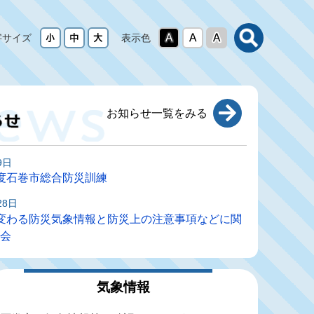
字サイズ
表示色
お知らせ一覧をみる
9日
度石巻市総合防災訓練
28日
変わる防災気象情報と防災上の注意事項などに関
会
5日
災気象情報について（令和8年5月29日 運用開
気象情報