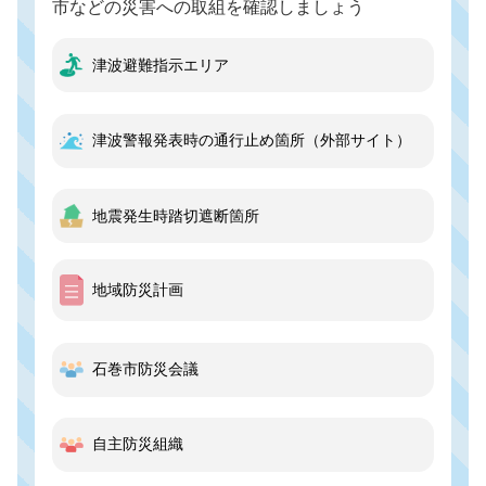
市などの災害への取組を確認しましょう
2026年6月
【日程変
ます
津波避難指示エリア
2026年6月
令和8年
津波警報発表時の通行止め箇所（外部サイト）
地震発生時踏切遮断箇所
地域防災計画
石巻市防災会議
自主防災組織