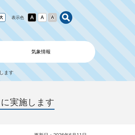
表示色
気象情報
施します
日に実施します