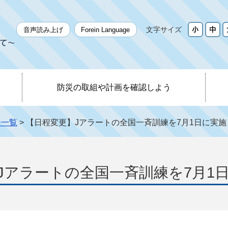
文字サイズ
音声読み上げ
Forein Language
防災の取組や計画を確認しよう
ジ一覧
> 【日程変更】Jアラートの全国一斉訓練を7月1日に実
Jアラートの全国一斉訓練を7月1