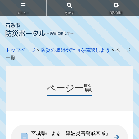
メニュ－
さがす
閲覧補助
トップページ
>
防災の取組や計画を確認しよう
> ページ
一覧
ページ一覧
宮城県による「津波災害警戒区域」