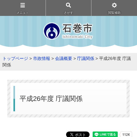
メニュ－
さがす
閲覧補助
トップページ
>
市政情報
>
会議概要
>
庁議関係
> 平成26年度 庁議
関係
平成26年度 庁議関係