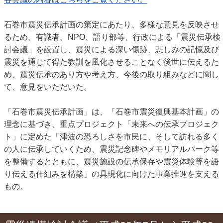
石巻市震災伝承計画の策定にあたり、多様な意見を反映させ
るため、有識者、NPO、語り部等、行政による「震災伝承検
討会議」を設置し、震災による深い傷跡、悲しみの記憶及び
震災を通じて得た教訓を風化させることなく後世に伝えるた
め、震災伝承のあり方や考え方、今後の取り組みなどに関し
て、意見をいただいた。
「石巻市震災伝承計画」は、「石巻市震災復興基本計画」の
理念に基づき、重点プロジェクト「未来への伝承プロジェク
ト」に定めた「津波の恐ろしさを市民に、そして訪れる多く
の人に伝承していくため、震災記念碑やメモリアルパーク等
を整備するとともに、震災施設の伝承保存や震災体験等を語
り伝える仕組みを構築」の具現化に向けた事業推進を支える
もの。