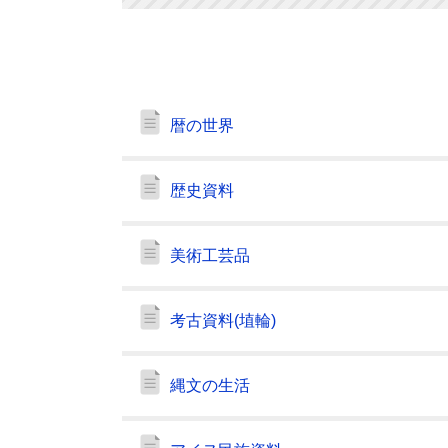
暦の世界
歴史資料
美術工芸品
考古資料(埴輪)
縄文の生活