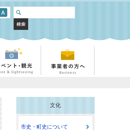
文化
市史・町史について