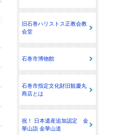
旧石巻ハリストス正教会教
会堂
石巻市博物館
石巻市指定文化財旧観慶丸
商店とは
祝！ 日本遺産追加認定 金
華山詣 金華山道