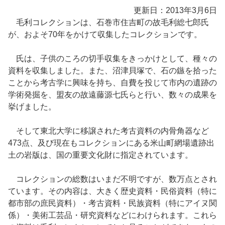
更新日：2013年3月6日
毛利コレクションは、石巻市住吉町の故毛利総七郎氏
が、およそ70年をかけて収集したコレクションです。
氏は、子供のころの切手収集をきっかけとして、種々の
資料を収集しました。また、沼津貝塚で、石の鏃を拾った
ことから考古学に興味を持ち、自費を投じて市内の遺跡の
学術発掘を、盟友の故遠藤源七氏らと行い、数々の成果を
挙げました。
そして東北大学に移譲された考古資料の内骨角器など
473点、及び現在もコレクションにある米山町網場遺跡出
土の岩版は、国の重要文化財に指定されています。
コレクションの総数はいまだ不明ですが、数万点とされ
ています。その内容は、大きく歴史資料・民俗資料（特に
都市部の庶民資料）・考古資料・民族資料（特にアイヌ関
係）・美術工芸品・研究資料などにわけられます。これら