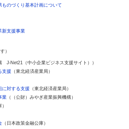
県ものづくり基本計画について
革新支援事業
ます）
 J-Net21（中小企業ビジネス支援サイト））
る支援
（東北経済産業局）
）
組に対する支援
（東北経済産業局）
事業
（（公財）みやぎ産業振興機構）
庫）
）
金
（日本政策金融公庫）