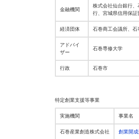
株式会社仙台銀行、
金融機関
行、宮城県信用保証
経済団体
石巻商工会議所、石
アドバイ
石巻専修大学
ザー
行政
石巻市
特定創業支援等事業
実施機関
事業名
石巻産業創造株式会社
創業開成