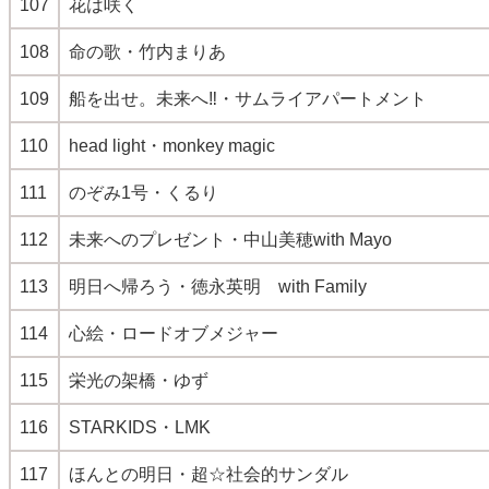
107
花は咲く
108
命の歌・竹内まりあ
109
船を出せ。未来へ‼・サムライアパートメント
110
head light・monkey magic
111
のぞみ1号・くるり
112
未来へのプレゼント・中山美穂with Mayo
113
明日へ帰ろう・徳永英明 with Family
114
心絵・ロードオブメジャー
115
栄光の架橋・ゆず
116
STARKIDS・LMK
117
ほんとの明日・超☆社会的サンダル