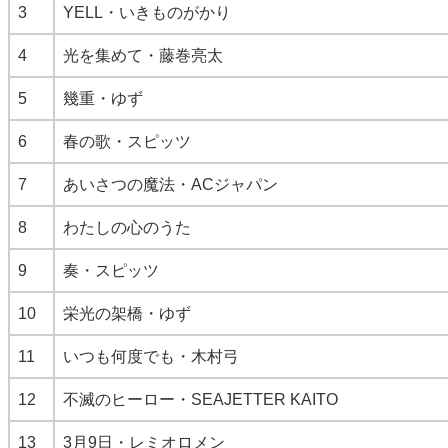
3
YELL・いきものがかり
4
光を集めて・藤巻亮太
5
幾重・ゆず
6
春の歌・スピッツ
7
あいさつの魔法・ACジャパン
8
わたしの心のうた
9
奏・スピッツ
10
栄光の架橋・ゆず
11
いつも何度でも・木村弓
12
不滅のヒーロー・SEAJETTER KAITO
13
3月9日・レミオロメン