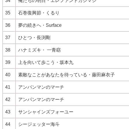
34
俺たちの明日・エレファントカシマシ
35
石巻復興節・くるり
36
夢の続きへ・Surface
37
ひとつ・長渕剛
38
ハナミズキ・ 一青窈
39
上を向いて歩こう・坂本九
40
素敵なことがあなたを待っている・藤田麻衣子
41
アンパンマンのマーチ
42
アンパンマンのマーチ
43
サンシャインズフォーユー
44
シージェッター海斗