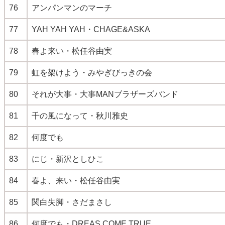
76
アンパンマンのマーチ
77
YAH YAH YAH・CHAGE&ASKA
78
春よ来い・松任谷由実
79
虹を架けよう・みやぎびっきの会
80
それが大事・大事MANブラザーズバンド
81
千の風になって・秋川雅史
82
何度でも
83
にじ・新沢としひこ
84
春よ、来い・松任谷由実
85
関白失脚・さだまさし
86
何度でも・DREAS COME TRUE