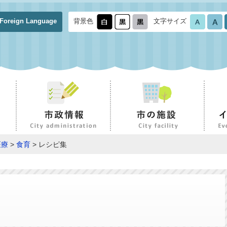
Foreign Language
背景色
文字サイズ
医療
>
食育
> レシピ集