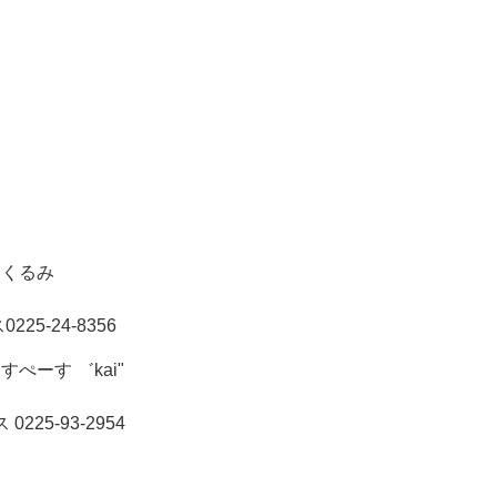
ーくるみ
225-24-8356
ーす ゛kai"
225-93-2954