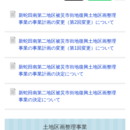
新蛇田南第二地区被災市街地復興土地区画整理
事業の事業計画の変更（第2回変更）について
新蛇田南第二地区被災市街地復興土地区画整理
事業の事業計画の変更（第1回変更）について
新蛇田南第二地区被災市街地復興土地区画整理
事業の事業計画の決定について
新蛇田南第二地区被災市街地復興土地区画整理
事業の決定について
土地区画整理事業