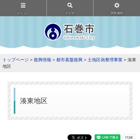
メニュ－
さがす
閲覧補助
トップページ
>
復興情報
>
都市基盤復興
>
土地区画整理事業
> 湊東
地区
湊東地区