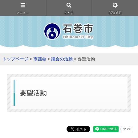
メニュ－
さがす
閲覧補助
トップページ
>
市議会
>
議会の活動
> 要望活動
要望活動