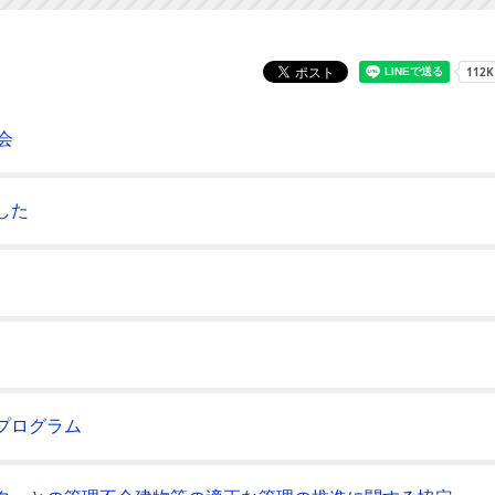
会
した
プログラム