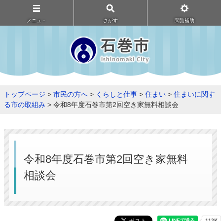
メニュ－
さがす
閲覧補助
トップページ
>
市民の方へ
>
くらしと仕事
>
住まい
>
住まいに関す
る市の取組み
> 令和8年度石巻市第2回空き家無料相談会
令和8年度石巻市第2回空き家無料
相談会