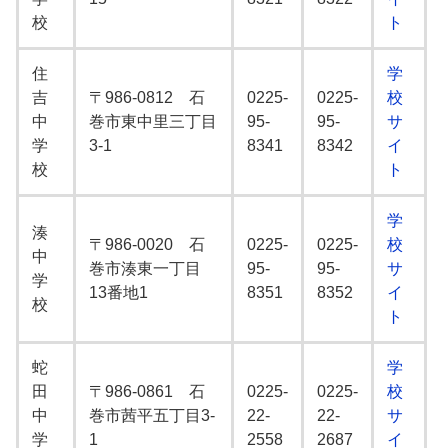
校
ト
住
学
吉
〒986-0812 石
0225-
0225-
校
中
巻市東中里三丁目
95-
95-
サ
学
3-1
8341
8342
イ
校
ト
学
湊
〒986-0020 石
0225-
0225-
校
中
巻市湊東一丁目
95-
95-
サ
学
13番地1
8351
8352
イ
校
ト
蛇
学
田
〒986-0861 石
0225-
0225-
校
中
巻市茜平五丁目3-
22-
22-
サ
学
1
2558
2687
イ