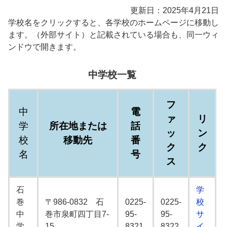
更新日：2025年4月21日
学校名をクリックすると、各学校のホームページに移動し
ます。（外部サイト）と記載されている場合も、同一ウィ
ンドウで開きます。
中学校一覧
フ
中
電
ァ
リ
学
所在地または
話
ッ
ン
校
移動先
番
ク
ク
名
号
ス
石
学
巻
〒986-0832 石
0225-
0225-
校
中
巻市泉町四丁目7-
95-
95-
サ
学
15
8321
8322
イ