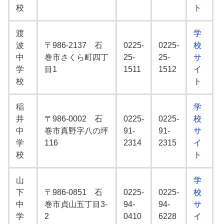
校
ト
渡
学
波
〒986-2137 石
0225-
0225-
校
中
巻市さくら町四丁
25-
25-
サ
学
目1
1511
1512
イ
校
ト
稲
学
井
〒986-0002 石
0225-
0225-
校
中
巻市真野字八の坪
91-
91-
サ
学
116
2314
2315
イ
校
ト
山
学
下
〒986-0851 石
0225-
0225-
校
中
巻市貞山五丁目3-
94-
94-
サ
学
2
0410
6228
イ