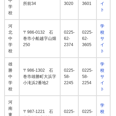
中
所前34
3020
3601
イ
学
ト
校
河
学
北
〒986-0132 石
0225-
0225-
校
中
巻市小船越字山畑
62-
62-
サ
学
250
2374
3605
イ
校
ト
雄
学
勝
〒986-1302 石
0225-
0225-
校
中
巻市雄勝町大浜字
58-
58-
サ
学
小滝浜2番地2
2245
2254
イ
校
ト
河
学
南
〒987-1221 石
0225-
0225-
校
東