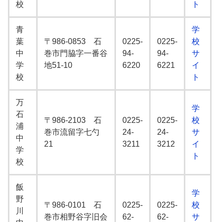
校
ト
青
学
葉
〒986-0853 石
0225-
0225-
校
中
巻市門脇字一番谷
94-
94-
サ
学
地51-10
6220
6221
イ
校
ト
万
学
石
〒986-2103 石
0225-
0225-
校
浦
巻市流留字七勺
24-
24-
サ
中
21
3211
3212
イ
学
ト
校
飯
学
野
〒986-0101 石
0225-
0225-
校
川
巻市相野谷字旧会
62-
62-
サ