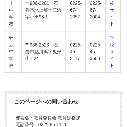
上
〒986-0201 石
0225-
0225-
校
中
巻市北上町十三浜
67-
67-
サ
学
字小田93-1
2057
2004
イ
校
ト
牡
学
鹿
〒986-2523 石
0225-
0225-
校
中
巻市鮎川浜字鬼形
45-
45-
サ
学
山1-24
3117
3603
イ
校
ト
このページへの問い合わせ
部署名：教育委員会 教育総務課
電話番号：0225-95-1111