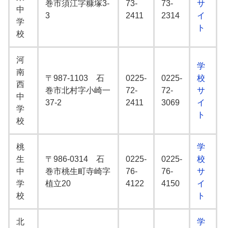
巻市須江字糠塚3-
73-
73-
サ
中
3
2411
2314
イ
学
ト
校
河
学
南
〒987-1103 石
0225-
0225-
校
西
巻市北村字小崎一
72-
72-
サ
中
37-2
2411
3069
イ
学
ト
校
桃
学
生
〒986-0314 石
0225-
0225-
校
中
巻市桃生町寺崎字
76-
76-
サ
学
植立20
4122
4150
イ
校
ト
北
学