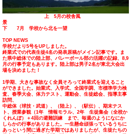
上 5月の校舎風
下 7月 学校から北を一望
TOP NEWS
学校だより5号をUPしました。
終業式での代表生徒4名の発表原稿がメイン記事です。ま
た県中総体での陸上部、バレーボール部の活躍の記録、8,9
月の行事予定もあります。陸上部は男子2名が東北大会出
場を決めました！
1学期、大きな事故なく全員そろって終業式を迎えること
ができました。始業式、入学式、全国学調、市標準学力検
査、春季大会、体力テスト、運動会、生徒総会、指導主事
訪問、
中総体（球技・武道）、（陸上）、（駅伝）、期末テス
ト、授業参観（1年 情報モラル、2年 生徒集会（全校か
くれんぼ）＋4回の避難訓練 まで、毎週のようになにか
しらかの行事がありました。一生懸命頑張っているうちに
あっという間に過ぎた学期ではありましたが、生徒たちの