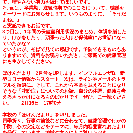
て、増やさない努力を続けてほしいです。
2つ面は、卒業期、進級時期でのこころについて、感謝を
キーワードにお知らせします。いつものように、「そうだ
よね。」
と実感できるお話です。
3つ目は、1年間の保健室利用状況のまとめ。体調を崩した
り、けがをしたり、頑張った人ほど保健室にお世話になっ
ていたかな？
というのが、そばで見ての感想です。予防できるものもあ
りますので、資料をお読みいただき、ご家庭での健康管理
にも生かしてください。
ほけんだより 2月号をUPします。インフルエンザB、新
型コロナ情報からスタート。次は、ラインやメールのトラ
ブルを話題に。そして、これから本番を迎えることになり
そうな「花粉症」についてのお話。自分の体調、健康を考
えるきっかけになるものばかりです。ぜひ、ご一読くださ
い。 2月16日 17時0分
本校の「ほけんだより」をUPしました。
四季折々、行事の前後などに合わせて、健康管理やけがの
予防、心の安定などをテーマに、毎月内容豊富なおたより
を発行しています。地域の方々にもご覧いただき