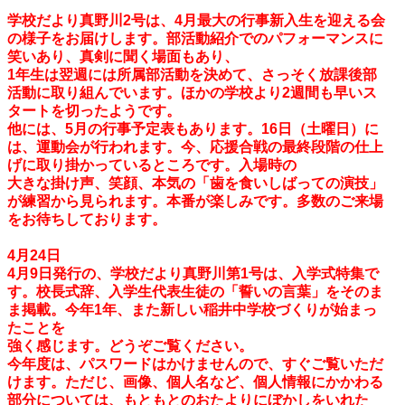
学校だより真野川2号は、4月最大の行事新入生を迎える会
の様子をお届けします。部活動紹介でのパフォーマンスに
笑いあり、真剣に聞く場面もあり、
1年生は翌週には所属部活動を決めて、さっそく放課後部
活動に取り組んでいます。ほかの学校より2週間も早いス
タートを切ったようです。
他には、5月の行事予定表もあります。16日（土曜日）に
は、運動会が行われます。今、応援合戦の最終段階の仕上
げに取り掛かっているところです。入場時の
大きな掛け声、笑顔、本気の「歯を食いしばっての演技」
が練習から見られます。本番が楽しみです。多数のご来場
をお待ちしております。
4月24日
4月9日発行の、学校だより真野川第1号は、入学式特集で
す。校長式辞、入学生代表生徒の「誓いの言葉」をそのま
ま掲載。今年1年、また新しい稲井中学校づくりが始まっ
たことを
強く感じます。どうぞご覧ください。
今年度は、パスワードはかけませんので、すぐご覧いただ
けます。ただじ、画像、個人名など、個人情報にかかわる
部分については、もともとのおたよりにぼかしをいれた