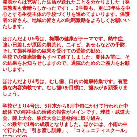
発表からは充実した生活が送れたことを分かりました（発
表態度も素晴らしかったです）。2学期も、更に3年生を中
心とする生徒主体の学校づくりを進めてまいります。保護
者の皆さん、地域の皆さんの叱咤激励をよろしくお願いい
たします。
ほけんだより5号は、梅雨の健康がテーマです。熱中症、
強い日差しが原因の肌荒れ、ニキビ、あせもなどの予防、
そして歯科検診の結果を受けての受診の勧め。
学校での健康診断もすべて終了しました。夏休み前に、そ
の結果をお知らせしますので、通院のためのご協力をお願
いします。
ほけんだより4号は、むし歯、口内の健康特集です。有意
義な内容満載です。むし歯0を目標に、歯みがき頑張りま
しょう。
学校だより4号は、5月末から6月中旬にかけて行われた中
総体での稲中生の活躍の報告がメインです。球技・武道大
会、陸上大会、駅伝大会に意欲的に取り組み、
この数年で1番の成績となりました。ほかには、小雨の中
で行われた「引き渡し訓練」、「コミュニティスクール」
についての