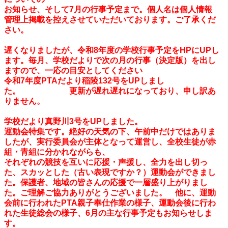
お知らせ、そして7月の行事予定まで。個人名は個人情報
管理上掲載を控えさせていただいております。ご了承くだ
さい。
遅くなりましたが、令和8年度の学校行事予定をHPにUPし
ます。毎月、学校だよりで次の月の行事（決定版）を出し
ますので、一応の目安としてください
令和7年度PTAだより稲陵132号をUPしまし
た。 更新が遅れ遅れになっており、申し訳あ
りません。
学校だより真野川3号をUPしました。
運動会特集です。絶好の天気の下、午前中だけではありま
したが、実行委員会が主体となって運営し、全校生徒が赤
組・青組に分かれながらも、
それぞれの競技を互いに応援・声援し、全力を出し切っ
た、スカッとした（古い表現ですか？）運動会ができまし
た。保護者、地域の皆さんの応援で一層盛り上がりまし
た。ご理解ご協力ありがとうございました。 他に、運動
会前に行われたPTA親子奉仕作業の様子、運動会後に行わ
れた生徒総会の様子、6月の主な行事予定もお知らせしま
す。