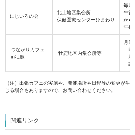
毎月
北上地区集会所
午後
にじいろの会
保健医療センターひまわり
から
午後
月1
つながりカフェ
時間
牡鹿地区内集会所等
in牡鹿
地区
調整
（注）出張カフェの実施や、開催場所や日程等の変更が生
じる場合もありますので、お問い合わせください。
関連リンク