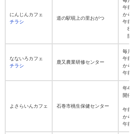
毎月
午前1
にんじんカフェ
から
道の駅硯上の里おがつ
チラシ
午前
8、
開催
毎月
なないろカフェ
午前
鹿又農業研修センター
チラシ
から
午前
年4
開催
1
よさらいんカフェ
石巻市桃生保健センター
午前1
から
午前1