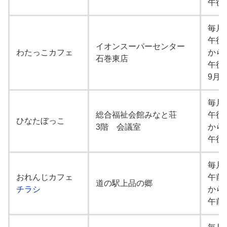
午後
毎月
午後
イオンスーパーセンター
わたっこカフェ
から
石巻東店
午後
9月
毎月
総合福祉会館みなと荘
午後
ひなたぼっこ
3階 会議室
から
午後
毎月
おれんじカフェ
午前
道の駅上品の郷
チラシ
から
午前