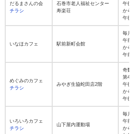
だるまさんの会
石巻市老人福祉センター
午後
チラシ
寿楽荘
から
午後
毎月
午前
いなほカフェ
駅前新町会館
から
午前
奇数
第4
めぐみのカフェ
みやぎ生協蛇田店2階
午後
チラシ
から
午後
毎月
いろいろカフェ
午前
山下屋内運動場
チラシ
から