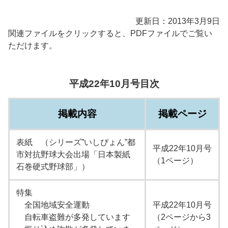
更新日：2013年3月9日
関連ファイルをクリックすると、PDFファイルでご覧い
ただけます。
平成22年10月号目次
掲載内容
掲載ページ
表紙 （シリーズ”いしぴょん”都
平成22年10月号
市対抗野球大会出場「日本製紙
（1ページ）
石巻硬式野球部」）
特集
全国地域安全運動
平成22年10月号
自転車盗難が多発しています
（2ページから3