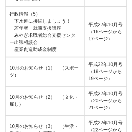
行政情報（5）
下水道に接続しましょう！
平成22年10月号
若年者 就職支援講座
（16ページから
みやぎ求職者総合支援センタ
17ページ）
ー出張相談会
産業創造助成金制度
平成22年10月号
10月のお知らせ（1） （スポー
（18ページから
ツ）
19ページ）
平成22年10月号
10月のお知らせ（2） （文化・
（20ページから
雇し）
21ページ）
平成22年10月号
10月のお知らせ（3） （生活・
（22ページから