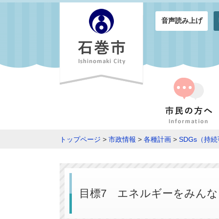
音声読み上げ
トップページ
>
市政情報
>
各種計画
>
SDGs（持
目標7 エネルギーをみん