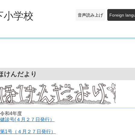
下小学校
音声読み上げ
Foreign lang
ほけんだより
令和4年度
健診号(４月２７日発行）
第1号（４月２７日発行）