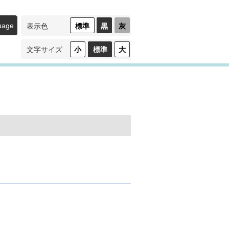
uage
標準
黒
灰
表示色
（ハ
（ロ
イ
ー
コ
コ
小
標準
大
文字サイズ
ン
ン
ト
ト
ラ
ラ
ス
ス
ト）
ト）