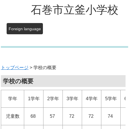
石巻市立釜小学校
Foreign language
トップページ
> 学校の概要
学校の概要
学年
1学年
2学年
3学年
4学年
5学年
6
児童数
68
57
72
72
74
6