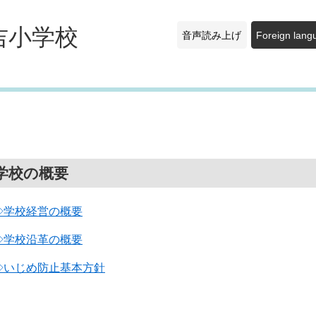
吉小学校
音声読み上げ
Foreign lang
学校の概要
◇学校経営の概要
◇
学校沿革の概要
◇いじめ防止基本方針