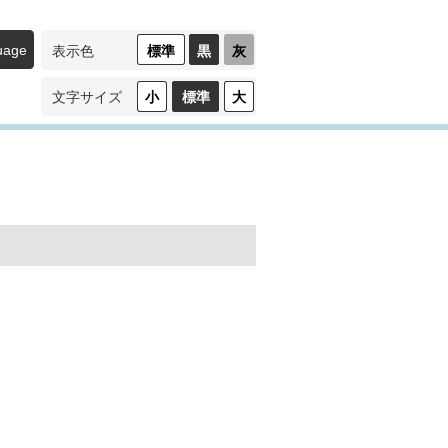
uage
標準
黒
灰
表示色
（ハ
（ロ
イ
ー
コ
コ
小
標準
大
文字サイズ
ン
ン
ト
ト
ラ
ラ
ス
ス
ト）
ト）