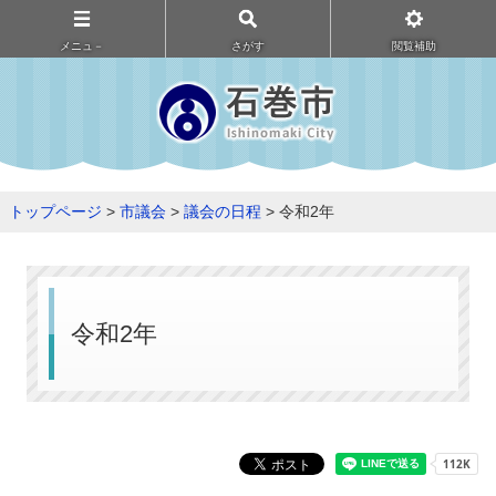
メニュ－
さがす
閲覧補助
トップページ
>
市議会
>
議会の日程
> 令和2年
令和2年