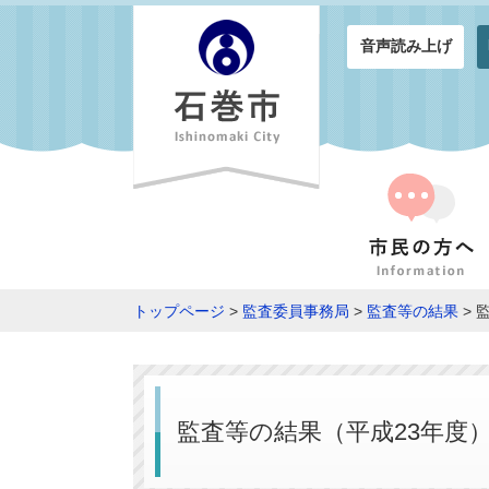
音声読み上げ
トップページ
>
監査委員事務局
>
監査等の結果
> 
監査等の結果（平成23年度