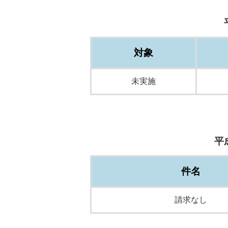
対象
未実施
平
件名
請求なし