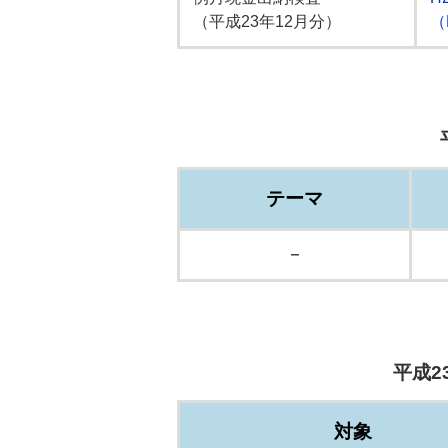
（平成23年12月分）
（
テーマ
－
平成2
対象