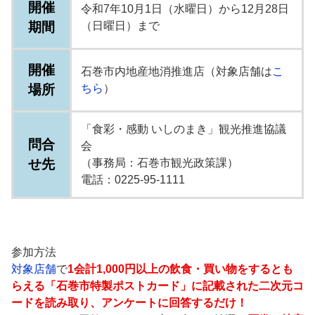
開催
令和7年10月1日（水曜日）から12月28日
期間
（日曜日）まで
開催
石巻市内地産地消推進店（対象店舗は
こ
場所
ちら
）
「食彩・感動 いしのまき」観光推進協議
問合
会
せ先
（事務局：石巻市観光政策課）
電話：0225‐95‐1111
参加方法
対象店舗
で
1会計1,000円以上の飲食・買い物をするとも
らえる「石巻市特製ポストカード」に記載された二次元コ
ードを読み取り、アンケートに回答するだけ！