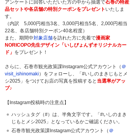
アンケートに回答いただいた方の中から抽選で
石巻の特産
品セットや各店舗の特別クーポンをプレゼント
いたしま
す。
（内訳 5,000円相当3名、3,000円相当5名、2,000円相当
22名、各店舗特別クーポン40名程度）
また、期間中
対象店舗
を訪れた方に先着で
漫画家
NORICOPO先生デザイン「いしぴょんずオリジナルカー
ド」
をプレゼント！
さらに、石巻市観光政策課Instagram公式アカウント（
＠
visit_ishinomaki
）をフォローし、「#いしのまきじもとメ
シ2025」をつけてお店の写真を投稿すると
当選率がアッ
プ♪
【Instagram投稿時の注意点】
ハッシュタグ（#）は、半角文字です。「#いしのまき
じもとメシ2025」となっているかご確認ください。
石巻市観光政策課Instagram公式アカウント（
＠