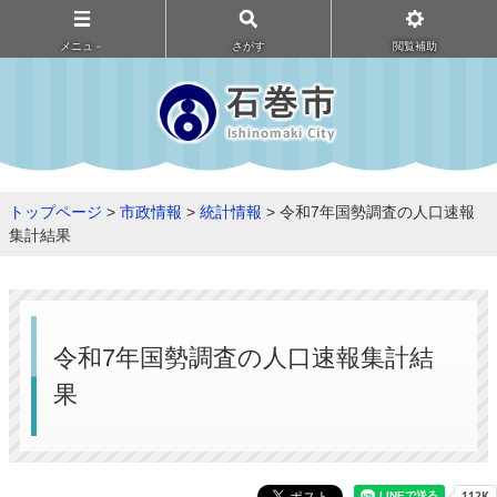
メニュ－
さがす
閲覧補助
トップページ
>
市政情報
>
統計情報
> 令和7年国勢調査の人口速報
集計結果
令和7年国勢調査の人口速報集計結
果