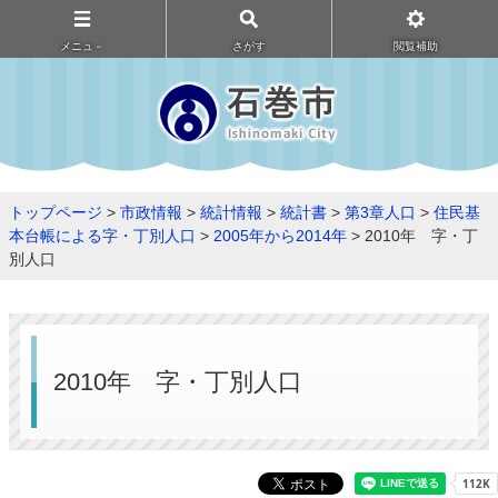
メニュ－
さがす
閲覧補助
トップページ
>
市政情報
>
統計情報
>
統計書
>
第3章人口
>
住民基
本台帳による字・丁別人口
>
2005年から2014年
> 2010年 字・丁
別人口
2010年 字・丁別人口