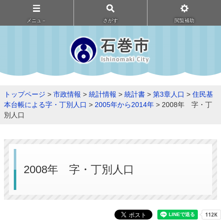
メニュ－
さがす
閲覧補助
トップページ
>
市政情報
>
統計情報
>
統計書
>
第3章人口
>
住民基
本台帳による字・丁別人口
>
2005年から2014年
> 2008年 字・丁
別人口
2008年 字・丁別人口