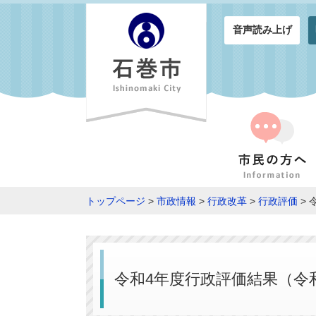
音声読み上げ
トップページ
>
市政情報
>
行政改革
>
行政評価
> 
令和4年度行政評価結果（令