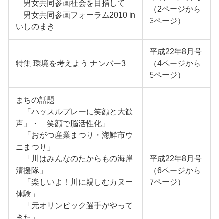
男女共同参画社会を目指して
（2ページから
男女共同参画フォーラム2010 in
3ページ）
いしのまき
平成22年8月号
特集 環境を考えよう ナンバー3
（4ページから
5ページ）
まちの話題
「ハッスルプレーに笑顔と大歓
声」・「笑顔で脳活性化」
「おがつ産業まつり・海鮮市ウ
ニまつり」
「川はみんなのたからもの海岸
平成22年8月号
清援隊」
（6ページから
「楽しいよ！川に親しむカヌー
7ページ）
体験」
「元オリンピック選手がやって
きた」