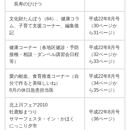
長寿のひけつ
文化財たんぼう（64）、健康コラ
平成22年8月号
ム、子育て支援コーナー、編集後
（30ページか
記
ら31ページ）
健康コーナー（各地区健診・予防
平成22年8月号
接種・相談・ダンベル講習会日程
（32ページか
等）
ら33ページ）
愛の献血、食育推進コーナー（自
平成22年8月号
分で作ると美味しいね）
（34ページか
8月の休日急患担当医
ら35ページ）
北上川フェア2010
牡鹿鯨まつり
平成22年8月号
サマーフェスタ・イン・かほく
（36ページ）
にっこり夕市