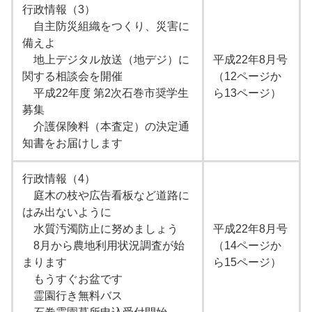
行政情報（3）
自主防災組織をつくり、災害に
備えよ
地上デジタル放送（地デジ）に
平成22年8月号
関する相談会を開催
（12ページか
平成22年度 第2次石巻市奨学生
ら13ページ）
募集
介護保険料（本査定）の決定通
知書をお届けします
行政情報（4）
庭木の枝や広告看板など道路に
はみ出ないように
水質汚濁防止に努めましょう
平成22年8月号
8月から農地利用状況調査が始
（14ページか
まります
ら15ページ）
もうすぐお盆です
霊園行き無料バス