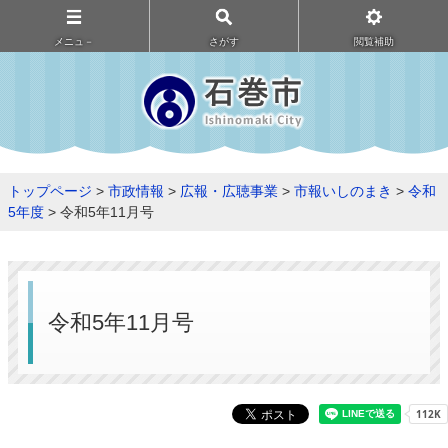
メニュ－
さがす
閲覧補助
トップページ
>
市政情報
>
広報・広聴事業
>
市報いしのまき
>
令和
5年度
> 令和5年11月号
令和5年11月号