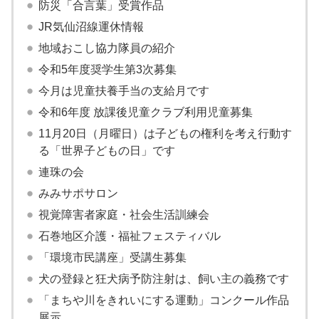
防災「合言葉」受賞作品
JR気仙沼線運休情報
地域おこし協力隊員の紹介
令和5年度奨学生第3次募集
今月は児童扶養手当の支給月です
令和6年度 放課後児童クラブ利用児童募集
11月20日（月曜日）は子どもの権利を考え行動す
る「世界子どもの日」です
連珠の会
みみサポサロン
視覚障害者家庭・社会生活訓練会
石巻地区介護・福祉フェスティバル
「環境市民講座」受講生募集
犬の登録と狂犬病予防注射は、飼い主の義務です
「まちや川をきれいにする運動」コンクール作品
展示