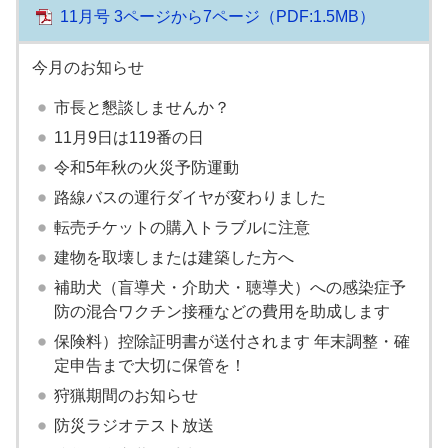
11月号 3ページから7ページ
（PDF:1.5MB）
今月のお知らせ
市長と懇談しませんか？
11月9日は119番の日
令和5年秋の火災予防運動
路線バスの運行ダイヤが変わりました
転売チケットの購入トラブルに注意
建物を取壊しまたは建築した方へ
補助犬（盲導犬・介助犬・聴導犬）への感染症予
防の混合ワクチン接種などの費用を助成します
保険料）控除証明書が送付されます 年末調整・確
定申告まで大切に保管を！
狩猟期間のお知らせ
防災ラジオテスト放送