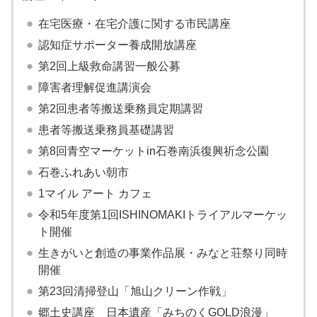
在宅医療・在宅介護に関する市民講座
認知症サポーター養成開放講座
第2回上級救命講習一般公募
障害者理解促進講演会
第2回患者等搬送乗務員定期講習
患者等搬送乗務員基礎講習
第8回青空マーケットin石巻南浜復興祈念公園
石巻ふれあい朝市
1マイル アート カフェ
令和5年度第1回ISHINOMAKIトライアルマーケッ
ト開催
生きがいと創造の事業作品展・みなと荘祭り同時
開催
第23回清掃登山「旭山クリーン作戦」
郷土史講座 日本遺産「みちのくGOLD浪漫」