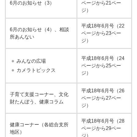
6月のお知らせ（3）
ページから21ペー
ジ）
平成18年6月号（22
6月のお知らせ（4）、相談
ページから23ペー
所あんない
ジ）
平成18年6月号（24
みんなの広場
ページから25ペー
カメラトピックス
ジ）
平成18年6月号（26
子育て支援コーナー、文化
ページから27ペー
財たんぼう、健康コラム
ジ）
平成18年6月号（28
健康コーナー（各総合支所
ページから29ペー
地区）
ジ）