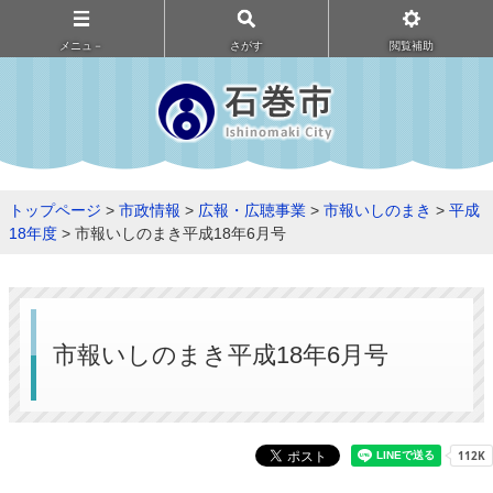
メニュ－
さがす
閲覧補助
トップページ
>
市政情報
>
広報・広聴事業
>
市報いしのまき
>
平成
18年度
> 市報いしのまき平成18年6月号
市報いしのまき平成18年6月号