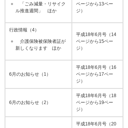
「ごみ減量・リサイク
ページから13ペー
ル推進週間」 ほか
ジ）
行政情報（4）
平成18年6月号（14
介護保険被保険者証が
ページから15ペー
新しくなります ほか
ジ）
平成18年6月号（16
6月のお知らせ（1）
ページから17ペー
ジ）
平成18年6月号（18
6月のお知らせ（2）
ページから19ペー
ジ）
平成18年6月号（20