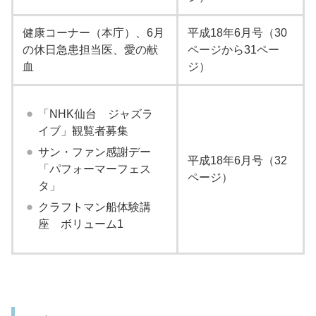
健康コーナー（本庁）、6月
平成18年6月号（30
の休日急患担当医、愛の献
ページから31ペー
血
ジ）
「NHK仙台 ジャズラ
イブ」観覧者募集
サン・ファン感謝デー
平成18年6月号（32
「パフォーマーフェス
ページ）
タ」
クラフトマン船体験講
座 ボリューム1