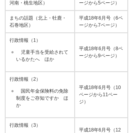
河南・桃生地区）
ージから5ページ）
まちの話題（北上・牡鹿・
平成18年6月号（6ペ
石巻地区）
ージから7ページ）
行政情報（1）
平成18年6月号（8ペ
児童手当を受給されて
ージから9ページ）
いるかたへ ほか
行政情報（2）
平成18年6月号（10
国民年金保険料の免除
ページから11ペー
制度をご存知ですか ほ
ジ）
か
行政情報（3）
平成18年6月号（12