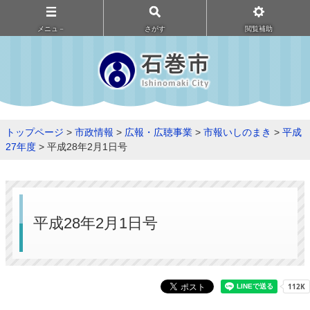
メニュ－
さがす
閲覧補助
トップページ
>
市政情報
>
広報・広聴事業
>
市報いしのまき
>
平成
27年度
> 平成28年2月1日号
平成28年2月1日号