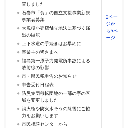
置しました
石巻市「食」の自立支援事業新規
2ペー
事業者募集
ジか
大規模小売店舗立地法に基づく届
ら5ペ
出の縦覧
ージ
上下水道の手続きはお早めに
事業主の皆さまへ
福島第一原子力発電所事故による
放射線の影響
市・県民税申告のお知らせ
申告受付日程表
防災集団移転団地の一部の字の区
域を変更しました
消火栓や防火水そうの除雪にご協
力をお願いします
市民相談センターから