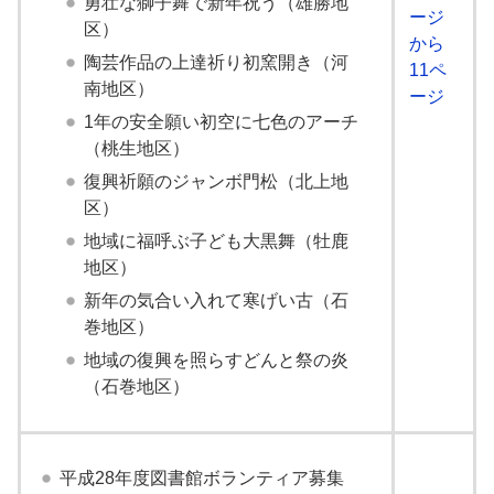
勇壮な獅子舞で新年祝う（雄勝地
ージ
区）
から
陶芸作品の上達祈り初窯開き（河
11ペ
南地区）
ージ
1年の安全願い初空に七色のアーチ
（桃生地区）
復興祈願のジャンボ門松（北上地
区）
地域に福呼ぶ子ども大黒舞（牡鹿
地区）
新年の気合い入れて寒げい古（石
巻地区）
地域の復興を照らすどんと祭の炎
（石巻地区）
平成28年度図書館ボランティア募集