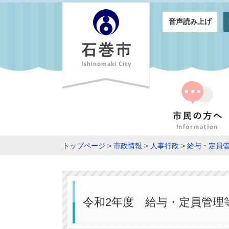
音声読み上げ
トップページ
>
市政情報
>
人事行政
>
給与・定員
令和2年度 給与・定員管理