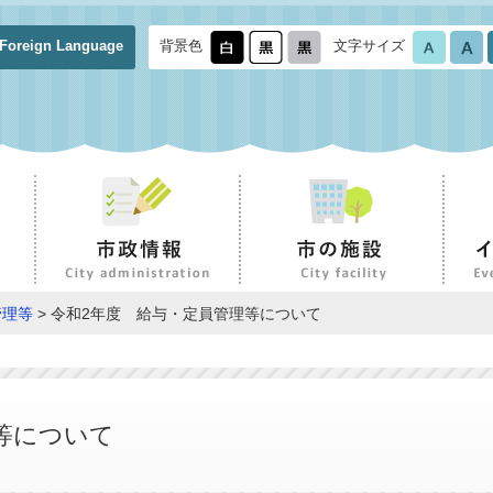
Foreign Language
背景色
文字サイズ
管理等
> 令和2年度 給与・定員管理等について
等について