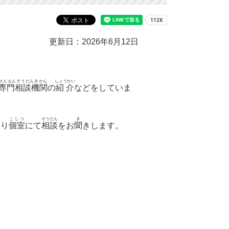
更新日：2026年6月12日
せんもんそうだんきかん
しょうかい
専門相談機関
の
紹介
などをしていま
こしつ
そうだん
き
より
個室
にて
相談
をお
聞
きします。
す。