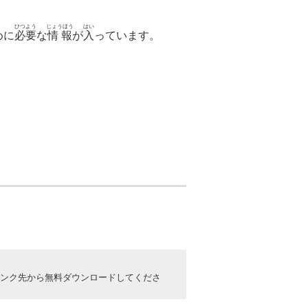
ひつよう
じょうほう
はい
めに
必要
な
情報
が
入
っています。
ックしてリンク先から無料ダウンロードしてくださ