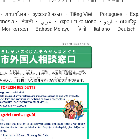
ไทย・ русский язык ・ Tiếng Việt ・ Português ・ Esp
Français ・ Tagalog ・ Bahasa Indonesia・ नेपाली ・ عربي ・ Українська мова ・ ردو
 Монгол хэл ・ Bahasa Melayu ・ हिन्दी ・ Italiano ・ Deutsch