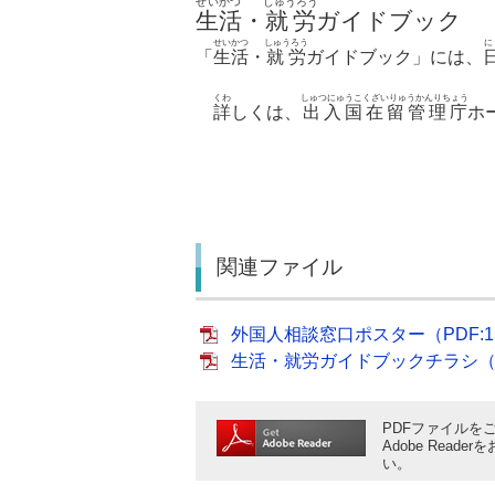
せいかつ
しゅうろう
生活
・
就労
ガイドブック
せいかつ
しゅうろう
に
「
生活
・
就労
ガイドブック」には、
くわ
しゅつにゅうこくざいりゅうかんりちょう
詳
しくは、
出入国在留管理庁
ホ
関連ファイル
外国人相談窓口ポスター（PDF:1,4
生活・就労ガイドブックチラシ（PD
PDFファイルをご
Adobe Rea
い。