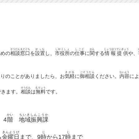
そうだんまどぐち
せっち
しやくしょ
しごと
かん
じょうほうていきょう
ための
相談窓口
を
設置
し、
市役所
の
仕事
に
関
する
情報提供
や、
ま
きがる
ごそうだん
ないよう
困
りのことがありましたら、お
気軽
に
御相談
ください。
内容
に
そうだん
むりょう
できます。
相談
は
無料
で
かい
ちいきしんこうか
4
階
地域振興課
きんようび
じ
じ
ら
金曜日
まで、9
時
から17
時
まで