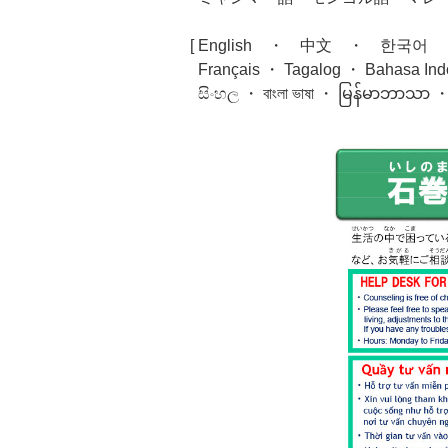
[ English ・ 中文 ・ 한국어 ・ ภาษา
සිංහල ・ বাংলা ভাষা ・ မြန်မာဘာသာ ・