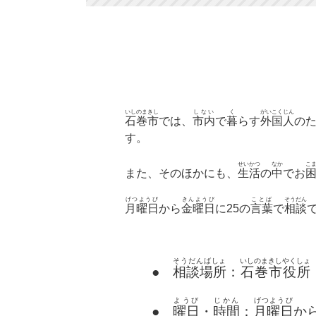
いしのまきし
しない
く
がいこくじん
石巻市
では、
市内
で
暮
らす
外国人
の
す。
せいかつ
なか
こ
また、そのほかにも、
生活
の
中
でお
げつようび
きんようび
ことば
そうだん
月曜日
から
金曜日
に25の
言葉
で
相談
そうだんばしょ
いしのまきしやくしょ
●
相談場所
：
石巻市役所
ようび
じかん
げつようび
●
曜日
・
時間
：
月曜日
か