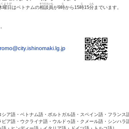
もくようび
そうだんいん
じ
じ
ふん
木曜日
はベトナムの
相談員
が9
時
から15
時
15
分
までいます。
す。
promo@city.ishinomaki.lg.jp
・ロシア語・ベトナム語・ポルトガル語・スペイン語・フランス
ラビア語・ウクライナ語・ウルドゥ語・クメール語・シンハラ
ー語・ヒンディー語・イタリア語・ドイツ語・トルコ語］