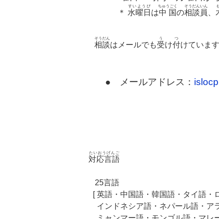
すいようび
ちゅうごく
そうだんいん
＊
水曜日
は
中国
の
相談員
、
そうだん
う
つ
相談
はメールでも
受
け
付
けていま
● メールアドレス：
isloc
たいおうげんご
対応言語
25言語
[ 英語・中国語・韓国語・タイ語
インドネシア語・ネパール語・ア
ミャンマー語・モンゴル語・マレ