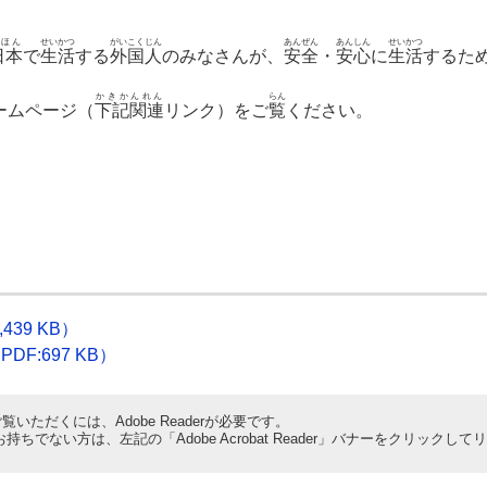
ほん
せいかつ
がいこくじん
あんぜん
あんしん
せいかつ
日本
で
生活
する
外国人
のみなさんが、
安全
・
安心
に
生活
するた
かきかんれん
らん
ームページ（
下記関連
リンク）をご
覧
ください。
39 KB）
F:697 KB）
覧いただくには、Adobe Readerが必要です。
derをお持ちでない方は、左記の「Adobe Acrobat Reader」バナーをクリ