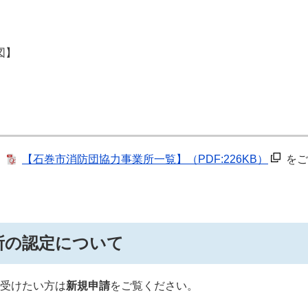
図】
、
【石巻市消防団協力事業所一覧】
（PDF:226KB）
をご
所の認定について
受けたい方は
新規申請
をご覧ください。