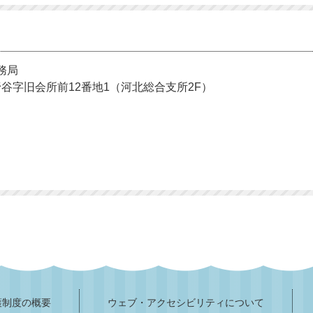
務局
相野谷字旧会所前12番地1（河北総合支所2F）
護制度の概要
ウェブ・アクセシビリティについて