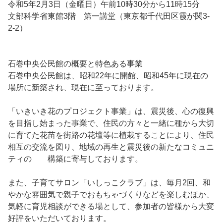
令和5年2月3日（金曜日）午前10時30分から11時15分
文部科学省東館3階 第一講堂（東京都千代田区霞が関3-
2-2）
石巻中央公民館の概要と特色ある事業
石巻中央公民館は、昭和22年に開館、昭和45年に現在の
場所に新築され、現在に至っております。
「いきいき花のプロジェクト事業」は、震災後、心の復興
を目指し始まった事業で、住民の方々と一緒に種から大切
に育てた花苗を街路の花壇等に植栽することにより、住民
相互の交流を図り、地域の再生と震災後の新たなコミュニ
ティの 構築に寄与しております。
また、子育てサロン「いしっこクラブ」は、毎月2回、和
やかな雰囲気で親子でおもちゃづくりなどを楽しむほか、
気軽に育児相談ができる場として、参加者の皆様から大変
好評をいただいております。